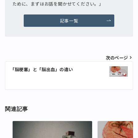
ために、まずはお話を聞かせてください。」
記事一覧
投
次のページ
稿
「脳梗塞」と「脳出血」の違い
ナ
ビ
ゲ
ー
関連記事
シ
ョ