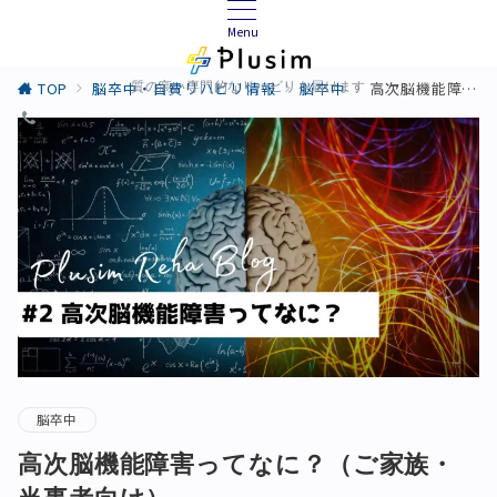
Menu
TOP
脳卒中・自費リハビリ情報
脳卒中
高次脳機能障害ってなに？（ご家族・当事者向け）
質の高い専門的なリハビリを届けます
脳卒中
高次脳機能障害ってなに？（ご家族・