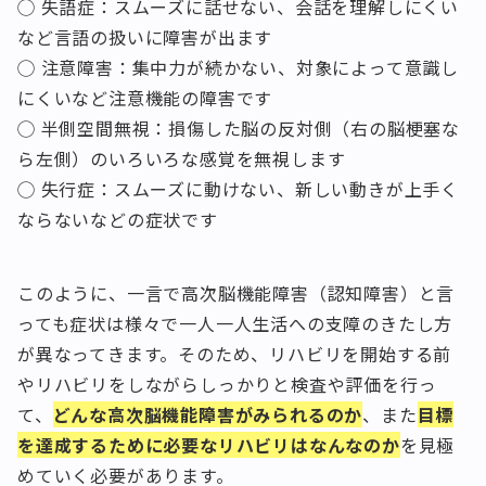
◯ 失語症：スムーズに話せない、会話を理解しにくい
など言語の扱いに障害が出ます
◯ 注意障害：集中力が続かない、対象によって意識し
にくいなど注意機能の障害です
◯ 半側空間無視：損傷した脳の反対側（右の脳梗塞な
ら左側）のいろいろな感覚を無視します
◯ 失行症：スムーズに動けない、新しい動きが上手く
ならないなどの症状です
このように、一言で高次脳機能障害（認知障害）と言
っても症状は様々で一人一人生活への支障のきたし方
が異なってきます。そのため、リハビリを開始する前
やリハビリをしながらしっかりと検査や評価を行っ
て、
どんな高次脳機能障害がみられるのか
、また
目標
を達成するために必要なリハビリはなんなのか
を見極
めていく必要があります。