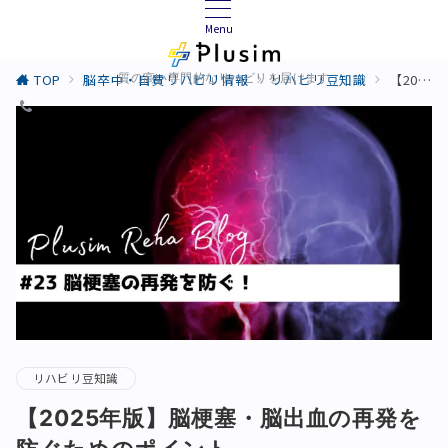
Menu
TOP
脳卒中・自費リハビリ情報
リハビリ豆知識
【2025年版】脳梗塞・脳出血の再発を防ぐためのポイント
質の高い専門的なリハビリを届けます
リハビリ豆知識
【2025年版】脳梗塞・脳出血の再発を