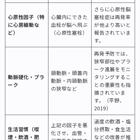
さらに心原性脳
心原性因子（特
心臓内にできた
塞栓症は再発率
に心房細動な
血栓が脳へ飛ぶ
が他より高いと
ど）
（心原性塞栓）
報告されていま
す。
再発予防では、
狭窄部位やプラ
ーク進展をモニ
頸動脈・頭蓋内
動脈硬化・プラ
タリングするこ
動脈・内頸動脈
ーク
との重要性も指
の狭窄など
摘されていま
す。（平野、
2019）
過度の飲酒・塩
上記の因子を悪
生活習慣（喫
分摂取・食生活
化させ、血管・
煙・飲酒・肥
などの改善が推