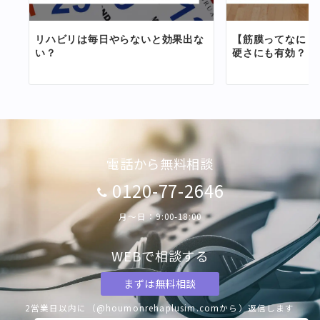
【筋膜ってなに？
リハビリは毎日やらないと効果出な
硬さにも有効？
い？
電話から無料相談
0120-77-2646
月〜日：9:00-18:00
WEBで相談する
まずは無料相談
2営業日以内に（@houmonrehaplusim.comから）返信します