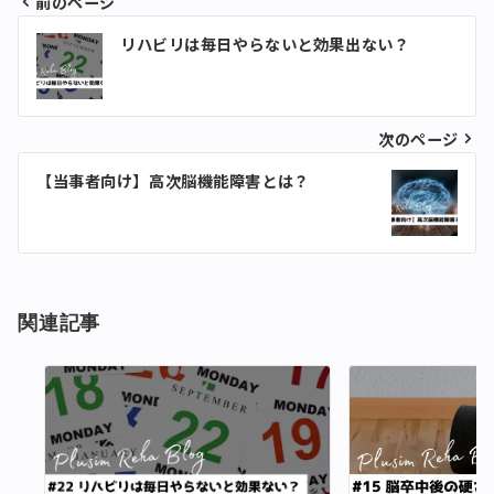
前のページ
投
リハビリは毎日やらないと効果出ない？
稿
ナ
次のページ
ビ
ゲ
【当事者向け】高次脳機能障害とは？
ー
シ
ョ
関連記事
ン