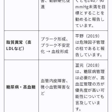
害、動脈硬化促
くとも140／90
進
mmHg未満を目
標とすることを
勧めると報告し
ています。
平野（2019）
プラーク形成、
脂質異常（高
は危険因子管理
プラーク不安定
LDLなど）
の柱であると報
化 → 血栓形成
告しています。
冨元（2018）
は、糖尿病管理
は必要だが、高
血管内皮障害、
血圧管理の方が
糖尿病・高血糖
微小血管障害な
優先度が高い可
ど
能性についても
言及していま
す。