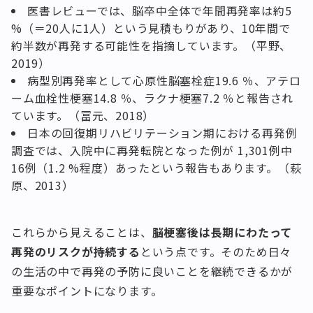
医書レビューでは、脳卒中全体で年間再発率は約5
%（＝20人に1人）という見積もりがあり、10年間で
約半数が再発する可能性を指摘しています。（平野、
2019）
病型別再発率として心原性脳塞栓症19.6 ％、アテロ
ーム血栓性梗塞14.8 ％、ラクナ梗塞7.2 ％と報告され
ています。（冨元、2018）
日本の回復期リハビリテーション期における再発例
調査では、入院中に再発転院となった例が 1,301例中
16例（1.2 %程度）あったという報告もあります。（萩
原、2013）
これらから見えることは、
脳梗塞後は長期にわたって
再発のリスクが持続する
という点です。そのため日々
の生活の中で再発の予防に良いことを継続できるかが
重要なポイントになります。